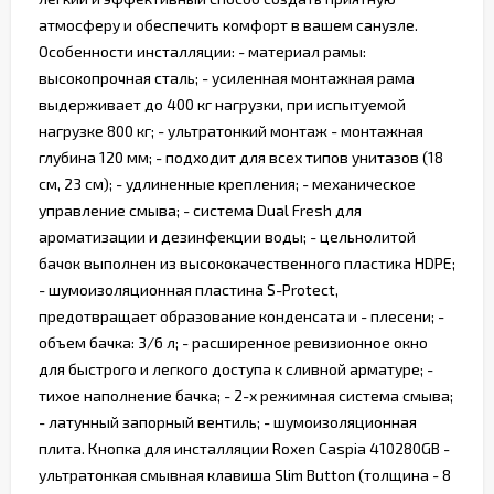
атмосферу и обеспечить комфорт в вашем санузле.
Особенности инсталляции: - материал рамы:
высокопрочная сталь; - усиленная монтажная рама
выдерживает до 400 кг нагрузки, при испытуемой
нагрузке 800 кг; - ультратонкий монтаж - монтажная
глубина 120 мм; - подходит для всех типов унитазов (18
см, 23 см); - удлиненные крепления; - механическое
управление смыва; - система Dual Fresh для
ароматизации и дезинфекции воды; - цельнолитой
бачок выполнен из высококачественного пластика HDPE;
- шумоизоляционная пластина S-Protect,
предотвращает образование конденсата и - плесени; -
объем бачка: 3/6 л; - расширенное ревизионное окно
для быстрого и легкого доступа к сливной арматуре; -
тихое наполнение бачка; - 2-х режимная система смыва;
- латунный запорный вентиль; - шумоизоляционная
плита. Кнопка для инсталляции Roxen Caspia 410280GB -
ультратонкая смывная клавиша Slim Button (толщина - 8