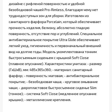
дизайне с рифленой поверхностью и удобной
безободковой чашей Pro-Rimless, благодаря чему нет
труднодоступных зон для уборки. Изготовлен из
санитарного фарфора Porcelain, который обеспечивает
прочность изделия, белизну, абсолютно гладкую
поверхность, отсутствие пор и углублений. Специальное
антибактериальное покрытие Ultra Glide обеспечивает
легкий уход, гигиеничность и первоначальный внешний
вид на долгие годы. Модель укомплектована тонким
быстросъемным сиденьем с крышкой Soft Close
(плавное опускание). Характеристики унитаза: - размер
(ГхШхВ), мм: 485х365х360; - материал: санитарный
фарфор; - поверхность: матовая; - антибактериальное
покрытие; - безободковая чаша; - круговое омывание
чаши; - дюропластовое быстросъемное сиденье Slim
(тонкое); - система Soft Close (медленное опускание
крышки); - металлические крепления.