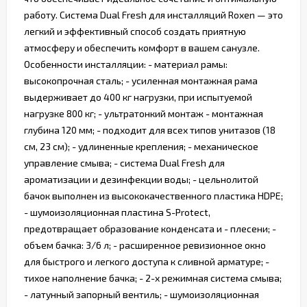
работу. Система Dual Fresh для инсталляций Roxen — это
легкий и эффективный способ создать приятную
атмосферу и обеспечить комфорт в вашем санузле.
Особенности инсталляции: - материал рамы:
высокопрочная сталь; - усиленная монтажная рама
выдерживает до 400 кг нагрузки, при испытуемой
нагрузке 800 кг; - ультратонкий монтаж - монтажная
глубина 120 мм; - подходит для всех типов унитазов (18
см, 23 см); - удлиненные крепления; - механическое
управление смыва; - система Dual Fresh для
ароматизации и дезинфекции воды; - цельнолитой
бачок выполнен из высококачественного пластика HDPE;
- шумоизоляционная пластина S-Protect,
предотвращает образование конденсата и - плесени; -
объем бачка: 3/6 л; - расширенное ревизионное окно
для быстрого и легкого доступа к сливной арматуре; -
тихое наполнение бачка; - 2-х режимная система смыва;
- латунный запорный вентиль; - шумоизоляционная