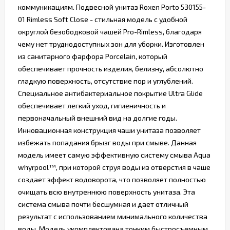
коммуникациям. Подвесной унитаз Roxen Porto 530155-
01 Rimless Soft Close - стильная модель с удобной
округлой безободковой чашей Pro-Rimless, благодаря
чему нет труднодоступных зон для уборки. Изготовлен
из санитарного фарфора Porcelain, который
обеспечивает прочность изделия, белизну, абсолютно
гладкую поверхность, отсутствие пор и углублений.
Специальное антибактериальное покрытие Ultra Glide
обеспечивает легкий уход, гигиеничность и
первоначальный внешний вид на долгие годы.
Инновационная конструкция чаши унитаза позволяет
избежать попадания брызг воды при смыве. Данная
модель имеет самую эффективную систему смыва Aqua
whyrpool™, при которой струя воды из отверстия в чаше
создает эффект водоворота, что позволяет полностью
очищать всю внутреннюю поверхность унитаза. Эта
система смыва почти бесшумная и дает отличный
результат с использованием минимального количества
воды. Модель укомплектована тонким быстросъемным