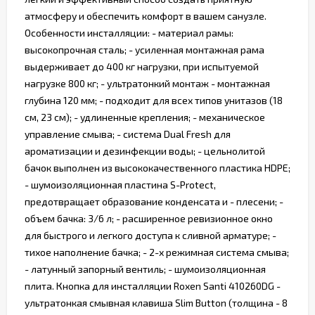
атмосферу и обеспечить комфорт в вашем санузле.
Особенности инсталляции: - материал рамы:
высокопрочная сталь; - усиленная монтажная рама
выдерживает до 400 кг нагрузки, при испытуемой
нагрузке 800 кг; - ультратонкий монтаж - монтажная
глубина 120 мм; - подходит для всех типов унитазов (18
см, 23 см); - удлиненные крепления; - механическое
управление смыва; - система Dual Fresh для
ароматизации и дезинфекции воды; - цельнолитой
бачок выполнен из высококачественного пластика HDPE;
- шумоизоляционная пластина S-Protect,
предотвращает образование конденсата и - плесени; -
объем бачка: 3/6 л; - расширенное ревизионное окно
для быстрого и легкого доступа к сливной арматуре; -
тихое наполнение бачка; - 2-х режимная система смыва;
- латунный запорный вентиль; - шумоизоляционная
плита. Кнопка для инсталляции Roxen Santi 410260DG -
ультратонкая смывная клавиша Slim Button (толщина - 8