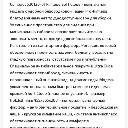
Compact 530120-01 Rimless Soft Close - компактная
модель с удобной безободковой чашей Pro-Rimless,
благодаря чему нет труднодоступных зон для уборки.
Увеличенное пространство для сидения при
минимальных габаритах позволяет значительно
экономить место, подходит для небольших санузлов.
Изготовлен из санитарного фарфора Porcelain, который
обеспечивает прочность изделия, белизну, абсолютно
гладкую поверхность, отсутствие пор и углублений.
Специальное антибактериальное покрытие Ultra Glide
обеспечивает легкий уход, гигиеничность и
первоначальный внешний вид на долгие годы. Модель
укомплектована тонким быстросъемным сиденьем с
крышкой Soft Close (плавное опускание). - размер
(ГхШхВ), мм: 455х365х280; - материал: санитарный
фарфор; - антибактериальное покрытие; - безободковая
чаша; - круговое омывание чаши; - система антивсплеск
обеспечивает гигиеничность и комфорт в
использовании; - увеличенное пространство для