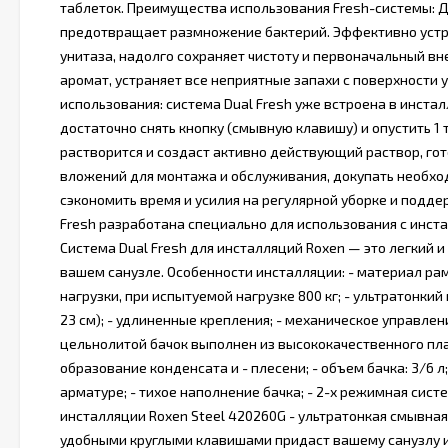
таблеток. Преимущества использования Fresh-системы: 
предотвращает размножение бактерий. Эффективно устра
унитаза, надолго сохраняет чистоту и первоначальный в
аромат, устраняет все неприятные запахи с поверхности 
использования: система Dual Fresh уже встроена в инста
достаточно снять кнопку (смывную клавишу) и опустить 1 
растворится и создаст активно действующий раствор, го
вложений для монтажа и обслуживания, докупать необход
сэкономить время и усилия на регулярной уборке и подде
Fresh разработана специально для использования с инст
Система Dual Fresh для инсталляций Roxen — это легкий
вашем санузле. Особенности инсталляции: - материал ра
нагрузки, при испытуемой нагрузке 800 кг; - ультратонкий
23 см); - удлиненные крепления; - механическое управлен
цельнолитой бачок выполнен из высококачественного пла
образование конденсата и - плесени; - объем бачка: 3/6 
арматуре; - тихое наполнение бачка; - 2-х режимная сист
инсталляции Roxen Steel 420260G - ультратонкая смывная
удобными круглыми клавишами придаст вашему санузлу 