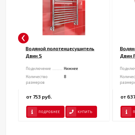
‹
ь
Водяной полотенцесушитель
Водян
Двин S
Двин 
Подключение
Нижнее
Подклю
Количество
8
Количе
размеров
размер
от 753 руб.
от 637
ПОДРОБНЕЕ
КУПИТЬ