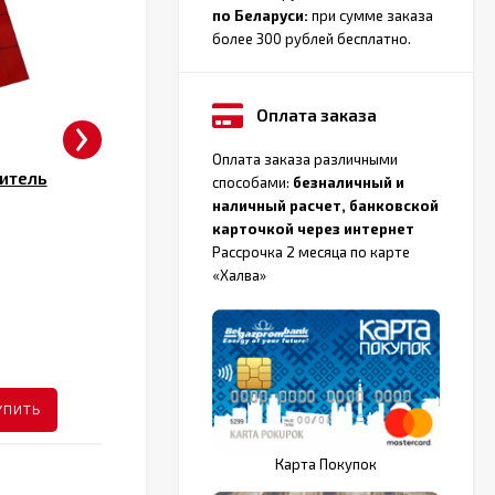
по Беларуси:
при сумме заказа
более 300 рублей бесплатно.
›
Оплата заказа
Оплата заказа различными
итель
Водяной полотенцесушитель
способами:
безналичный и
Двин Dw с полочкой
наличный расчет, банковской
карточкой через интернет
Подключение
Боковое
П
Рассрочка 2 месяца по карте
«Халва»
Количество
4
К
размеров
р
от 264 руб.
ПОДРОБНЕЕ
УПИТЬ
КУПИТЬ
Карта Покупок