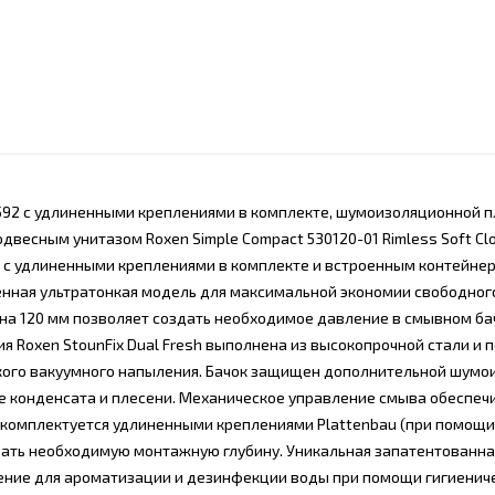
63592 с удлиненными креплениями в комплекте, шумоизоляционной п
двесным унитазом Roxen Simple Compact 530120-01 Rimless Soft Cl
00 с удлиненными креплениями в комплекте и встроенным контейне
енная ультратонкая модель для максимальной экономии свободног
на 120 мм позволяет создать необходимое давление в смывном ба
 Roxen StounFix Dual Fresh выполнена из высокопрочной стали и 
кого вакуумного напыления. Бачок защищен дополнительной шумо
е конденсата и плесени. Механическое управление смыва обеспеч
я комплектуется удлиненными креплениями Plattenbau (при помощ
овать необходимую монтажную глубину. Уникальная запатентованна
шение для ароматизации и дезинфекции воды при помощи гигиенич