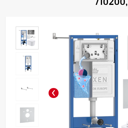
710200,
‹