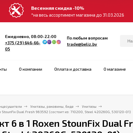
Весенняя скидка -10%
*на весь ассортимент магазина до 31.03.2026
Ежедневно, 08:00-22:00
По любым вопросам
+375 (29) 646-66-
trade@beliz.by
05
кты
О компании
Оплата и доставка
О магазине
нцесушители
Унитазы, раковины, биде
Унитазы
n StounFix Dual Fresh 963592 (состоит из: 710200, Steel 420260G, 530120-01)
т 6 в 1 Roxen StounFix Dual F