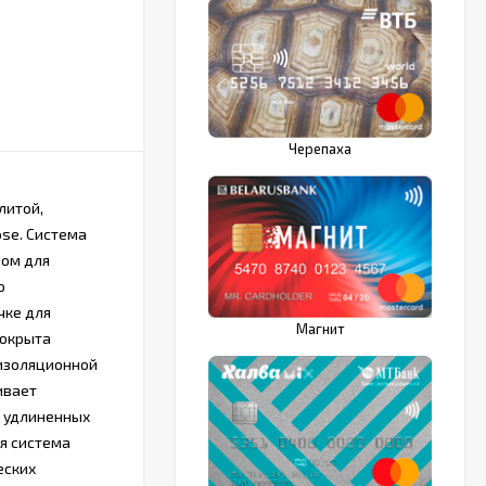
Черепаха
литой,
ose. Система
ром для
о
чке для
Магнит
покрыта
изоляционной
ивает
и удлиненных
я система
еских