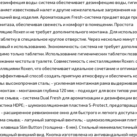
Дезинфекция воды: система обеспечивает дезинфекцию воды, гиги
няет известковый налет и другие нежелательные загрязнения на
нешний вид изделия. Ароматизация: Fresh-система придает воде п
унитаза, обеспечивая свежесть и комфорт в помещении. Простота
лляцию Roxen и не требует дополнительного монтажа. Для использ
таблетку в специальное круглое отверстие. Через несколько минут
товый к использованию. Экономичность: система не требует допол
имо только таблетки. Использование гигиенических таблеток поз
ржании чистоты в туалете. Совместимость с инсталляциями Roxen: 
алляциями Roxen, что обеспечивает идеальное сочетание и оптимал
 и эффективный способ создать приятную атмосферу и обеспечить к
мы: высокопрочная сталь; - усиленная монтажная рама выдерживает
 монтаж - монтажная глубина 120 мм; - подходит для всех типов унит
ие смыва; - система Dual Fresh для ароматизации и дезинфекции во
стика HDPE; - шумоизоляционная пластина S-Protect, предотвращ
л; - расширенное ревизионное окно для быстрого и легкого доступа 
ема смыва; - латунный запорный вентиль; - шумоизоляционная плит
 клавиша Slim Button (толщина - 6 мм). Стильный минималистичный
изящный внешний вид. Кнопка изготовлена из антивандальной н