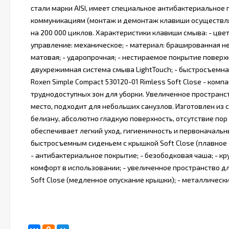
стали марки AISI, имеет специальное антибактериальное 
коммуникациям (монтаж и демонтаж клавиши осуществля
на 200 000 циклов. Характеристики клавиши смыва: - цвет: о
управление: механическое; - материал: брашированная н
матовая; - ударопрочная; - нестираемое покрытие поверх
двухрежимная система смыва LightTouch; - быстросъемная
Roxen Simple Compact 530120-01 Rimless Soft Close - ком
труднодоступных зон для уборки. Увеличенное пространс
место, подходит для небольших санузлов. Изготовлен из 
белизну, абсолютно гладкую поверхность, отсутствие пор
обеспечивает легкий уход, гигиеничность и первоначаль
быстросъемным сиденьем с крышкой Soft Close (плавное о
- антибактериальное покрытие; - безободковая чаша; - к
комфорт в использовании; - увеличенное пространство дл
Soft Close (медленное опускание крышки); - металлическ