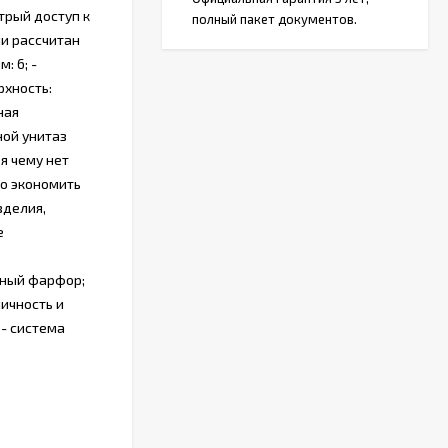
трый доступ к
полный пакет документов.
и рассчитан
: 6; -
рхность:
ная
ной унитаз
я чему нет
но экономить
зделия,
e
рный фарфор;
ничность и
 - система