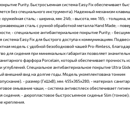
покрытие Purity. Быстросъемная система Easy Fix обеспечивает быс
ется без специального инструмента). Надежный механизм клавиш
ружейная сталь; - ширина, мм: 246; - высота, мм: 165; - толщина, мм
ержавеющая сталь с ручной обработкой металла Hand Made; - пове
ности; - специальное антибактериальное покрытие Purity; - бесшум
 система Easy Fix для быстрого доступа к коммуникациям. Подвес
пактная модель с удобной безободковой чашей Pro-Rimless, благодар
тво для сидения при минимальных габаритах позволяет значитель
санитарного фарфора Porcelain, который обеспечивает прочность и
 и углублений. Специальное антибактериальное покрытие Ultra Glid
ный внешний вид на долгие годы. Модель укомплектована тонким
пускание). - размер (ГхШхВ), мм: 455х365х280; - материал: санита
руговое омывание чаши; - система антивсплеск обеспечивает гигие
я сидения; - дюропластовое быстросъемное сиденье Slim (тонкое);
ие крепления.