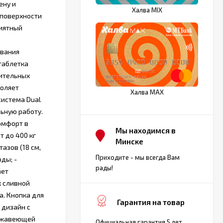
ену и
Халва MIX
 поверхности
риятный
ования
 таблетка
нительных
воляет
Халва MAX
система Dual
ьную работу.
омфорт в
Мы находимся в
 до 400 кг
Минске
азов (18 см,
Приходите - мы всегда Вам
ды; -
рады!
ает
к сливной
а. Кнопка для
Гарантия на товар
 дизайн с
ержавеющей
Официальная гарантия 5 лет,