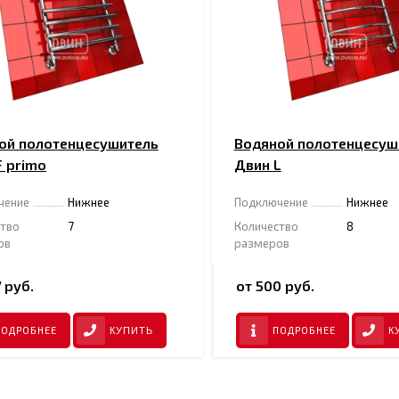
ой полотенцесушитель
Водяной полотенцесуш
F primo
Двин L
чение
Нижнее
Подключение
Нижнее
ство
7
Количество
8
ов
размеров
 руб.
от 500 руб.
ПОДРОБНЕЕ
ПОДРОБНЕЕ
КУПИТЬ
К