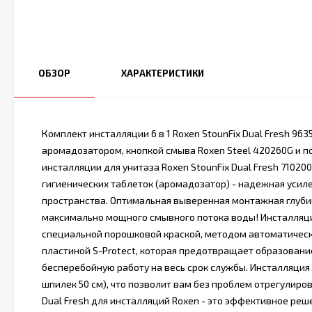
ОБЗОР
ХАРАКТЕРИСТИКИ
Комплект инсталляции 6 в 1 Roxen StounFix Dual Fresh 9
аромадозатором, кнопкой смыва Roxen Steel 420260G ​и по
инсталляции для унитаза Roxen StounFix Dual Fresh 7102
гигиенических таблеток (аромадозатор) - надежная усил
пространства. Оптимальная выверенная монтажная глуби
максимально мощного смывного потока воды! Инсталляция
специальной порошковой краской, методом автоматичес
пластиной S-Protect, которая предотвращает образовани
бесперебойную работу на весь срок службы. Инсталляци
шпилек 50 см), что позволит вам без проблем отрегулир
Dual Fresh для инсталляций Roxen - это эффективное ре