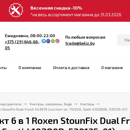
Весенняя скидка -10%
*на весь ассортимент магазина до 31.03.2026
Ежедневно, 08:00-22:00
По любым вопросам
+375 (29) 646-66-
trade@beliz.by
05
кты
О компании
Оплата и доставка
О магазине
нцесушители
Унитазы, раковины, биде
Унитазы
n StounFix Dual Fresh 543879 (состоит из: 710200, Santi 410280B, 530135-01)
т 6 в 1 Roxen StounFix Dual F