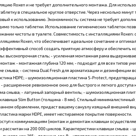
лляцию Roxen и не требует дополнительного монтажа. Для использ
таблетку в специальное круглое отверстие. Через несколько минут
товый к использованию. Экономичность: система не требует допол
имо только таблетки. Использование гигиенических таблеток поз
ржании чистоты в туалете. Совместимость с инсталляциями Roxen: 
алляциями Roxen, что обеспечивает идеальное сочетание и оптимал
 и эффективный способ создать приятную атмосферу и обеспечить к
мы: высокопрочная сталь; - усиленная монтажная рама выдерживает
 монтаж - монтажная глубина 120 мм; - подходит для всех типов унит
ие смыва; - система Dual Fresh для ароматизации и дезинфекции во
стика HDPE; - шумоизоляционная пластина S-Protect, предотвращ
л; - расширенное ревизионное окно для быстрого и легкого доступа 
ема смыва; - латунный запорный вентиль; - шумоизоляционная плит
 клавиша Slim Button (толщина - 8 мм). Стильный минималистичный
ванном обрамлении, придаст вашему санузлу изящный внешний вид
 пластика марки HDPE, имеет нестираемое покрытие поверхности.
доступ к коммуникациям (монтаж и демонтаж клавиши осуществляе
рассчитан на 200 000 циклов. Характеристики клавиши смыва: - ц
 высота, мм: 165; - толщина, мм: 8; - управление: механическое; - 