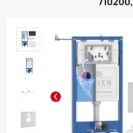
710200,
‹