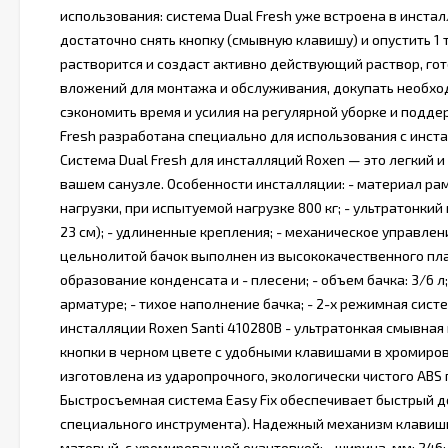
использования: система Dual Fresh уже встроена в инста
достаточно снять кнопку (смывную клавишу) и опустить 1 
растворится и создаст активно действующий раствор, го
вложений для монтажа и обслуживания, докупать необход
сэкономить время и усилия на регулярной уборке и подде
Fresh разработана специально для использования с инст
Система Dual Fresh для инсталляций Roxen — это легкий
вашем санузле. Особенности инсталляции: - материал ра
нагрузки, при испытуемой нагрузке 800 кг; - ультратонкий
23 см); - удлиненные крепления; - механическое управлен
цельнолитой бачок выполнен из высококачественного пла
образование конденсата и - плесени; - объем бачка: 3/6 
арматуре; - тихое наполнение бачка; - 2-х режимная сист
инсталляции Roxen Santi 410280B - ультратонкая смывная
кнопки в черном цвете с удобными клавишами в хромиро
изготовлена из ударопрочного, экологически чистого ABS
Быстросъемная система Easy Fix обеспечивает быстрый 
специального инструмента). Надежный механизм клавиши 
матовый, с хромированной окантовкой; - ширина, мм: 246; -