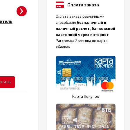
›
Оплата заказа
Оплата заказа различными
итель
Водяной полотенцесушитель
способами:
безналичный и
Двин Dw с полочкой
наличный расчет, банковской
карточкой через интернет
Подключение
Боковое
П
Рассрочка 2 месяца по карте
«Халва»
Количество
4
К
размеров
р
от 264 руб.
ПОДРОБНЕЕ
УПИТЬ
КУПИТЬ
Карта Покупок