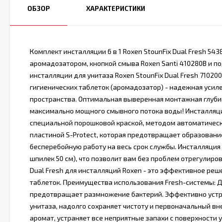
ОБЗОР
ХАРАКТЕРИСТИКИ
Комплект инсталляции 6 в 1 Roxen StounFix Dual Fresh 5
аромадозатором, кнопкой смыва Roxen Santi 410280B ​и по
инсталляции для унитаза Roxen StounFix Dual Fresh 7102
гигиенических таблеток (аромадозатор) - надежная усил
пространства. Оптимальная выверенная монтажная глуби
максимально мощного смывного потока воды! Инсталляция
специальной порошковой краской, методом автоматичес
пластиной S-Protect, которая предотвращает образовани
бесперебойную работу на весь срок службы. Инсталляци
шпилек 50 см), что позволит вам без проблем отрегулир
Dual Fresh для инсталляций Roxen - это эффективное ре
таблеток. Преимущества использования Fresh-системы: 
предотвращает размножение бактерий. Эффективно устра
унитаза, надолго сохраняет чистоту и первоначальный в
аромат, устраняет все неприятные запахи с поверхности 