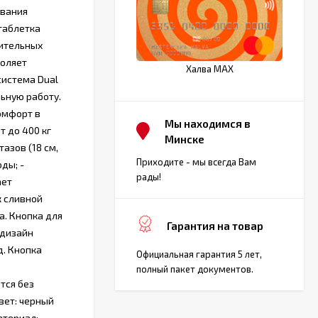
ования
 таблетка
нительных
воляет
Халва MAX
система Dual
ьную работу.
омфорт в
Мы находимся в
 до 400 кг
Минске
азов (18 см,
Приходите - мы всегда Вам
ды; -
рады!
ает
к сливной
а. Кнопка для
Гарантия на товар
 дизайн
. Кнопка
Официальная гарантия 5 лет,
полный пакет документов.
тся без
вет: черный
материал: