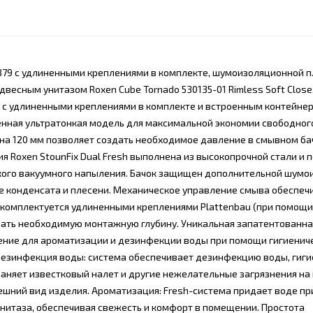
43879 с удлиненными креплениями в комплекте, шумоизоляционной п
двесным унитазом Roxen Cube Tornado 530135-01 Rimless Soft Close
00 с удлиненными креплениями в комплекте и встроенным контейне
енная ультратонкая модель для максимальной экономии свободног
на 120 мм позволяет создать необходимое давление в смывном ба
 Roxen StounFix Dual Fresh выполнена из высокопрочной стали и 
кого вакуумного напыления. Бачок защищен дополнительной шумо
е конденсата и плесени. Механическое управление смыва обеспеч
я комплектуется удлиненными креплениями Plattenbau (при помощ
овать необходимую монтажную глубину. Уникальная запатентованна
шение для ароматизации и дезинфекции воды при помощи гигиенич
Дезинфекция воды: система обеспечивает дезинфекцию воды, гиги
няет известковый налет и другие нежелательные загрязнения на
нешний вид изделия. Ароматизация: Fresh-система придает воде п
унитаза, обеспечивая свежесть и комфорт в помещении. Простота