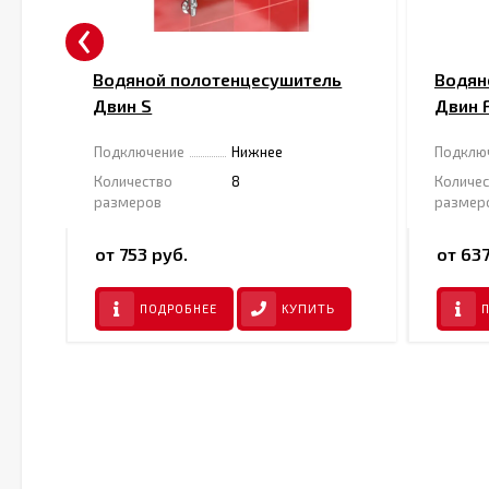
‹
ь
Водяной полотенцесушитель
Водян
Двин S
Двин 
Подключение
Нижнее
Подклю
Количество
8
Количе
размеров
размер
от 753 руб.
от 637
ПОДРОБНЕЕ
КУПИТЬ