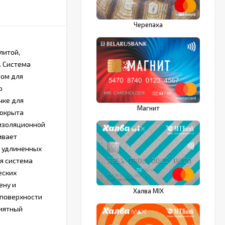
Черепаха
литой,
. Система
ром для
о
чке для
Магнит
покрыта
изоляционной
ивает
и удлиненных
я система
еских
ену и
Халва MIX
 поверхности
риятный