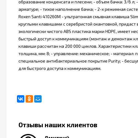
образование конденсата и плесени; - объем бачка: 3/6 л;
арматуре; - тихое наполнение бачка; - 2-х режимная сис
Roxen Santi 410260M - ультратонкая смывная клавиша Sli
круглыми клавишами с серебристой окантовкой, придаст 
экологически чистого ABS пластика марки HDPE, имеет н
быстрый доступ к коммуникациям (монтаж и демонтаж к
клавиши рассчитан на 200 000 циклов. Характеристики клав
толщина, мм: 8; - управление: механическое; - материал: 
специальное антибактериальное покрытие Purity; - бесшу
для быстрого доступа к коммуникациям.
Отзывы наших клиентов
Дмитрий