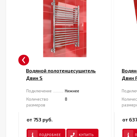
‹
ь
Водяной полотенцесушитель
Водян
Двин S
Двин 
Подключение
Нижнее
Подклю
Количество
8
Количе
размеров
размер
от 753 руб.
от 637
ПОДРОБНЕЕ
КУПИТЬ