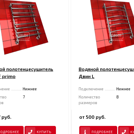
ой полотенцесушитель
Водяной полотенцесуш
F primo
Двин L
чение
Нижнее
Подключение
Нижнее
ство
7
Количество
8
ов
размеров
 руб.
от 500 руб.
ПОДРОБНЕЕ
ПОДРОБНЕЕ
КУПИТЬ
К