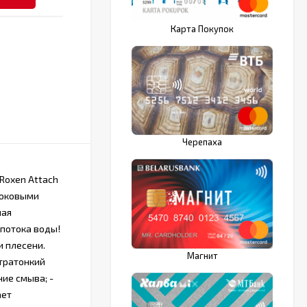
Карта Покупок
Черепаха
 Roxen Attach
 боковыми
ная
потока воды!
 плесени.
Магнит
ьтратонкий
ние смыва; -
ает