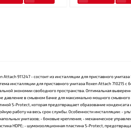
n Attach 911247 - состоит из инсталляции для приставного унитаза
стема инсталляции для приставного унитаза Roxen Attach 710215 с
альной экономии свободного пространства. Оптимальная выверен
ое давление в смывном бачке для максимально мощного смывного 
ной S-Protect, которая предотвращает образование конденсата и
ную работу на весь срок службы. Особенности инсталляции: - ул
напольных унитазов; - боковые крепления; - механическое управле
стика HDPE; - шумоизоляционная пластина S-Protect, предотвращ