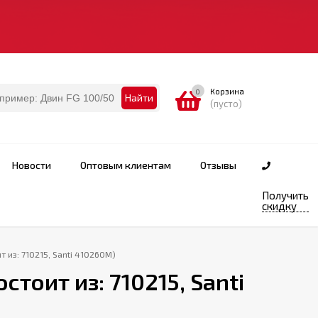
Корзина
0
Найти
(пусто)
Новости
Оптовым клиентам
Отзывы
Получить
скидку
т из: 710215, Santi 410260M)
стоит из: 710215, Santi