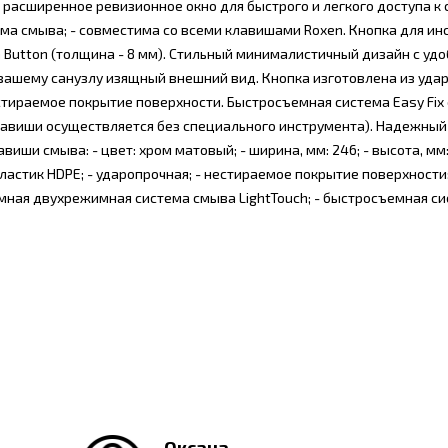
 - расширенное ревизионное окно для быстрого и легкого доступа к
тема смыва; - совместима со всеми клавишами Roxen. Кнопка для и
m Button (толщина - 8 мм). Стильный минималистичный дизайн с уд
вашему санузлу изящный внешний вид. Кнопка изготовлена из уда
естираемое покрытие поверхности. Быстросъемная система Easy Fix
лавиши осуществляется без специального инструмента). Надежны
иши смыва: - цвет: хром матовый; - ширина, мм: 246; - высота, мм: 
пластик HDPE; - ударопрочная; - нестираемое покрытие поверхности;
мная двухрежимная система смыва LightTouch; - быстросъемная сис
Оксана