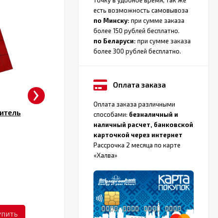
есть возможность самовывоза
по Минску:
при сумме заказа
более 150 рублей бесплатно.
по Беларуси:
при сумме заказа
более 300 рублей бесплатно.
›
Оплата заказа
Оплата заказа различными
итель
Водяной полотенцесушитель
способами:
безналичный и
Двин Dw с полочкой
наличный расчет, банковской
карточкой через интернет
Подключение
Боковое
П
Рассрочка 2 месяца по карте
«Халва»
Количество
4
К
размеров
р
от 264 руб.
ПОДРОБНЕЕ
УПИТЬ
КУПИТЬ