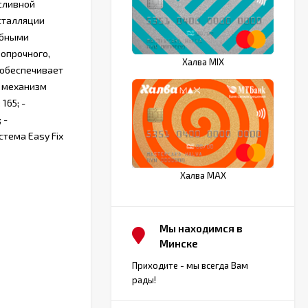
 сливной
нсталляции
обными
ропрочного,
Халва MIX
 обеспечивает
й механизм
165; -
 -
тема Easy Fix
Халва MAX
Мы находимся в
Минске
Приходите - мы всегда Вам
рады!
Ирина