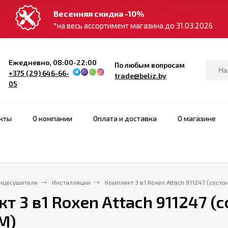
Весенняя скидка -10%
*на весь ассортимент магазина до 31.03.2026
Ежедневно, 08:00-22:00
По любым вопросам
+375 (29) 646-66-
trade@beliz.by
05
кты
О компании
Оплата и доставка
О магазине
нцесушители
Инсталляции
Комплект 3 в1 Roxen Attach 911247 (состои
т 3 в1 Roxen Attach 911247 (со
M)