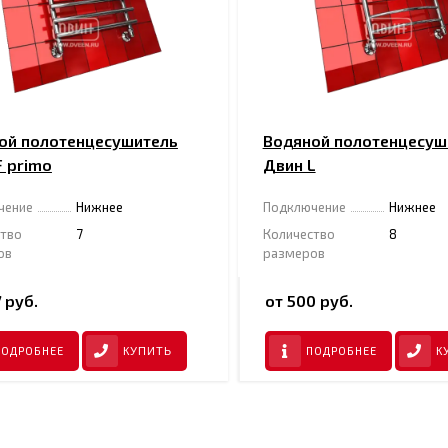
ой полотенцесушитель
Водяной полотенцесуш
F primo
Двин L
чение
Нижнее
Подключение
Нижнее
ство
7
Количество
8
ов
размеров
 руб.
от 500 руб.
ПОДРОБНЕЕ
ПОДРОБНЕЕ
КУПИТЬ
К