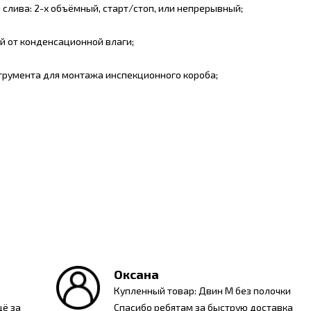
слива: 2-х объёмный, старт/стоп, или непрерывный;
ей от конденсационной влаги;
струмента для монтажа инспекционного короба;
Оксана
Купленный товар: Двин M без полочки
щё за
Спасибо ребятам за быструю доставка