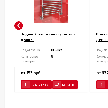
‹
ь
Водяной полотенцесушитель
Водян
Двин S
Двин 
Подключение
Нижнее
Подклю
Количество
8
Количе
размеров
размер
от 753 руб.
от 637
ПОДРОБНЕЕ
КУПИТЬ