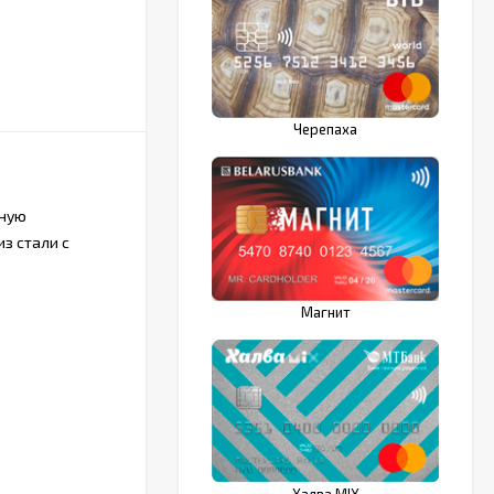
Черепаха
нную
з стали с
Магнит
Халва MIX