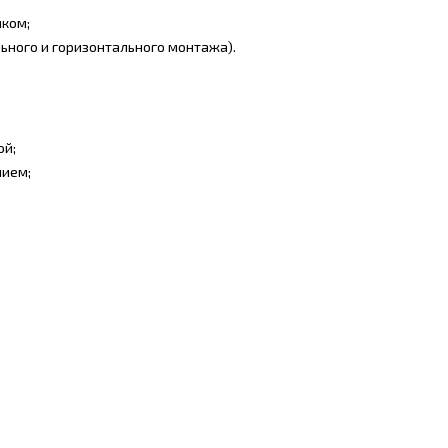
шком;
льного и горизонтального монтажа).
ой;
нием;