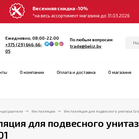
Весенняя скидка -10%
*на весь ассортимент магазина до 31.03.2026
Ежедневно, 08:00-22:00
По любым вопросам
+375 (29) 646-66-
trade@beliz.by
05
кты
О компании
Оплата и доставка
О магазине
нцесушители
Инсталляции
Инсталляция для подвесного унитаза Groh
яция для подвесного унитаза 
01