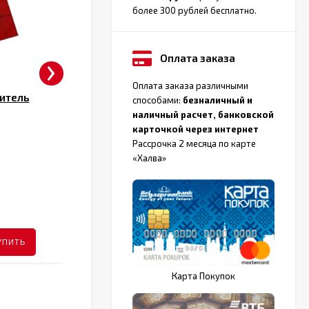
более 300 рублей бесплатно.
›
Оплата заказа
Оплата заказа различными
итель
Водяной полотенцесушитель
способами:
безналичный и
Двин Dw с полочкой
наличный расчет, банковской
карточкой через интернет
Подключение
Боковое
П
Рассрочка 2 месяца по карте
«Халва»
Количество
4
К
размеров
р
от 264 руб.
ПОДРОБНЕЕ
УПИТЬ
КУПИТЬ
Карта Покупок