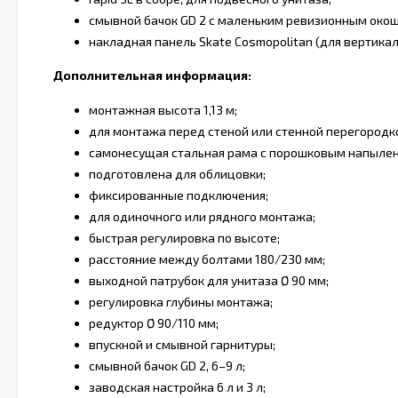
смывной бачок GD 2 с маленьким ревизионным око
накладная панель Skate Cosmopolitan (для вертика
Дополнительная информация:
монтажная высота 1,13 м;
для монтажа перед стеной или стенной перегородк
самонесущая стальная рама с порошковым напыле
подготовлена для облицовки;
фиксированные подключения;
для одиночного или рядного монтажа;
быстрая регулировка по высоте;
расстояние между болтами 180/230 мм;
выходной патрубок для унитаза Ø 90 мм;
регулировка глубины монтажа;
редуктор Ø 90/110 мм;
впускной и смывной гарнитуры;
смывной бачок GD 2, 6–9 л;
заводская настройка 6 л и 3 л;